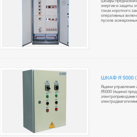
Шкафы предназначе
энергии и защиты э
токах короткого зам
оперативных включе
пусков асинхронных
ШКАФ Я 5000 (
Ящики управления 
Я5000 (ящики) пре
электроприводами 
электродвигателям