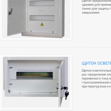
Щиток предназначе
зданиях для приема
также для защиты г
замыканиях.
ЩИТОК ОСВЕТ
Щитки осветительн
рас¬пределения эле
переменного тока н
глухозаземленной 
при перегрузках и к