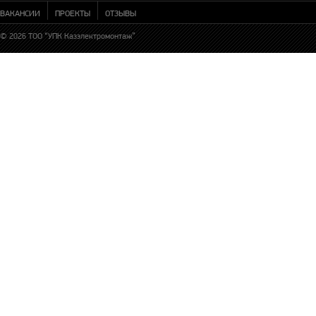
ВАКАНСИИ
ПРОЕКТЫ
ОТЗЫВЫ
© 2026 ТОО “УПК Казэлектромонтаж”