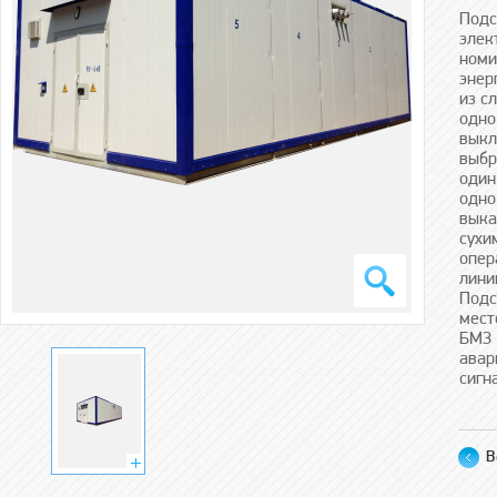
Подс
элек
номи
энер
из с
одно
выкл
выбр
один
одно
выка
сухи
опер
лини
Подс
мест
БМЗ 
авар
сигн
В