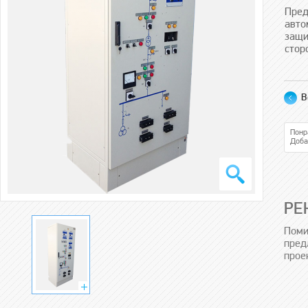
Пред
авто
защи
стор
В
Понр
Доба
РЕ
Поми
пред
прое