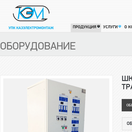
ПРОДУКЦИЯ
УСЛУГИ
О 
ОБОРУДОВАНИЕ
ШК
ТР
ОБ
О