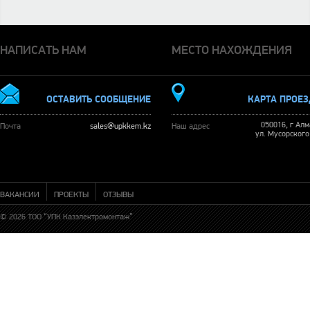
НАПИСАТЬ НАМ
МЕСТО НАХОЖДЕНИЯ
ОСТАВИТЬ СООБЩЕНИЕ
КАРТА ПРОЕ
050016, г Ал
Почта
sales@upkkem.kz
Наш адрес
ул. Мусорского
ВАКАНСИИ
ПРОЕКТЫ
ОТЗЫВЫ
© 2026 ТОО “УПК Казэлектромонтаж”