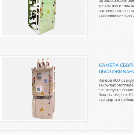
на номинальное нап
трехфазного тока ч
распределительных 
заземленной через 
КАМЕРА СБОР
ОБСЛУЖИВАНИ
Камера КСО с ваку
закрытых распредел
электроустановках
Камеры сборные КС
стандарта и требов