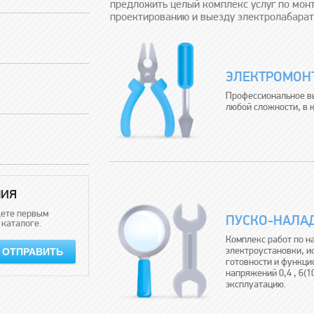
предложить целый комплекс услуг по монт
проектированию и выезду электролабарат
ЭЛЕКТРОМОН
Профессиональное в
любой сложности, в к
НИЯ
дете первым
ПУСКО-НАЛА
 каталоге.
Комплекс работ по н
ОТПРАВИТЬ
электроустановки, и
готовности и функци
напряжений 0,4 , 6(1
эксплуатацию.