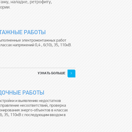
ажу, наладке, ретрофиту,
ории.
ТАЖНЫЕ РАБОТЫ
ыполненные электромонтажных работ
лассах напряжений 0,4 , 6(10), 35, 110кВ.
УЗНАТЬ БОЛЬШЕ
ДОЧНЫЕ РАБОТЫ
астройки и выявлению недостатков
справление несоответствий, проверка
онирования энерго-объектов в классах
0), 35, 110кВ с последующим вводом в