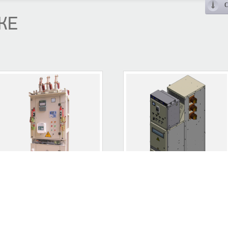
ЖЕ
КАМЕРА СБОРНАЯ
ШКАФЫ КОМПЛЕКТНЫХ
ОДНОСТОРОННЕГО
РАСПРЕДЕЛИТЕЛЬНЫХ...
ОБСЛУЖИВАНИЯ...
Камеры КУ-112-10У3 -
предназначены для приема и
амера КСО с вакуумными
Перейти к списку