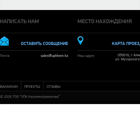
НАПИСАТЬ НАМ
МЕСТО НАХОЖДЕНИЯ
ОСТАВИТЬ СООБЩЕНИЕ
КАРТА ПРОЕ
050016, г Ал
Почта
sales@upkkem.kz
Наш адрес
ул. Мусорского
ВАКАНСИИ
ПРОЕКТЫ
ОТЗЫВЫ
© 2026 ТОО “УПК Казэлектромонтаж”