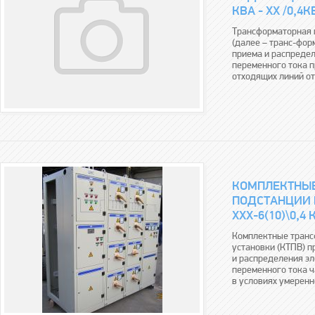
КВА - ХХ /0,4К
Трансформаторная п
(далее – транс-фор
приема и распредел
переменного тока 
отходящих линий от
КОМПЛЕКТНЫ
ПОДСТАНЦИИ 
ХХХ-6(10)\0,4 
Комплектные транс
установки (КТПВ) 
и распределения эл
переменного тока ч
в условиях умеренно