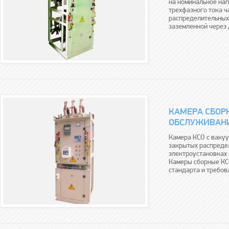
на номинальное нап
трехфазного тока ч
распределительных 
заземленной через 
КАМЕРА СБОР
ОБСЛУЖИВАНИ
Камера КСО с ваку
закрытых распредел
электроустановках
Камеры сборные КС
стандарта и требов