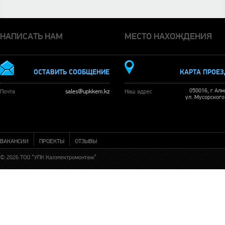
НАПИСАТЬ НАМ
МЕСТО НАХОЖДЕНИЯ
ОСТАВИТЬ СООБЩЕНИЕ
КАРТА ПРОЕ
050016, г Ал
Почта
sales@upkkem.kz
Наш адрес
ул. Мусорского
ВАКАНСИИ
ПРОЕКТЫ
ОТЗЫВЫ
© 2026 ТОО “УПК Казэлектромонтаж”