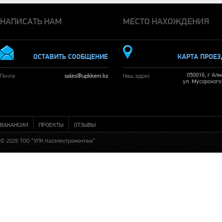
НАПИСАТЬ НАМ
МЕСТО НАХОЖДЕНИЯ
ОСТАВИТЬ СООБЩЕНИЕ
КАРТА ПРОЕ
050016, г Ал
Почта
sales@upkkem.kz
Наш адрес
ул. Мусорского
ВАКАНСИИ
ПРОЕКТЫ
ОТЗЫВЫ
© 2026 ТОО “УПК Казэлектромонтаж”