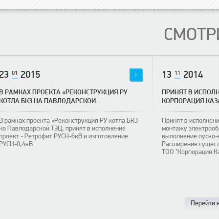
СМОТР
23
01
2015
13
11
2014
В РАМКАХ ПРОЕКТА «РЕКОНСТРУКЦИЯ РУ
ПРИНЯТ В ИСПОЛН
КОТЛА БКЗ НА ПАВЛОДАРСКОЙ...
КОРПОРАЦИЯ КА
В рамках проекта «Реконструкция РУ котла БКЗ
Принят в исполнени
на Павлодарской ТЭЦ, принят в исполнение
монтажу электрооб
проект - Ретрофит РУСН-6кВ и изготовление
выполнение пуско-
РУСН-0,4кВ.
Расширение сущест
ТОО "Корпорация К
Перейти к