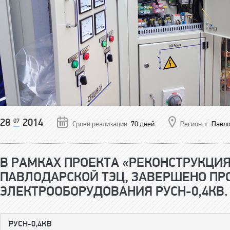
28
07
2014
Сроки реализации:
70 дней
Регион:
г. Павл
В РАМКАХ ПРОЕКТА «РЕКОНСТРУКЦИЯ 
ПАВЛОДАРСКОЙ ТЭЦ, ЗАВЕРШЕНО ПР
ЭЛЕКТРООБОРУДОВАНИЯ РУСН-0,4КВ.
РУСН-0,4КВ