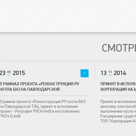
СМОТР
23
01
2015
13
11
2014
В РАМКАХ ПРОЕКТА «РЕКОНСТРУКЦИЯ РУ
ПРИНЯТ В ИСПОЛН
КОТЛА БКЗ НА ПАВЛОДАРСКОЙ...
КОРПОРАЦИЯ КА
В рамках проекта «Реконструкция РУ котла БКЗ
Принят в исполнени
на Павлодарской ТЭЦ, принят в исполнение
монтажу электрооб
проект - Ретрофит РУСН-6кВ и изготовление
выполнение пуско-
РУСН-0,4кВ.
Расширение сущест
ТОО "Корпорация К